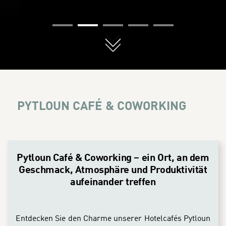
01
02
03
04
05
PYTLOUN CAFÉ & COWORKING
CONTENT BLOCKS
Pytloun Café & Coworking – ein Ort, an dem
Geschmack, Atmosphäre und Produktivität
aufeinander treffen
Entdecken Sie den Charme unserer Hotelcafés Pytloun