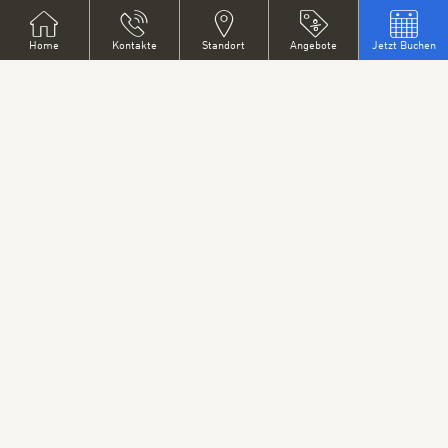
Home
Kontakte
Standort
Angebote
Jetzt Buchen
Finden Sie Ihr ideales Coworking-Paket ☕💻
Brauchen Sie nur eine tägliche Dosis Inspiration oder
einen Ort, an dem Sie langfristig wachsen können?
Wählen Sie aus unseren flexiblen Paketen ganz nach
Ihren Bedürfnissen:
💡 Tageskarte – 390 CZK (15,30 EUR)
Tageskarte mit Kaffee/Tee, WLAN und Drucker (max.
50 Blatt Papier/Tag). Ideal, wenn Sie eine
Abwechslung brauchen.